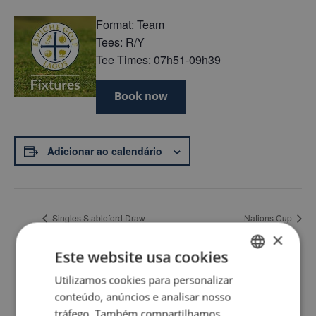
Format: Team
Tees: R/Y
Tee Times: 07h51-09h39
Book now
Adicionar ao calendário
Singles Stableford Draw
Nations Cup
×
Este website usa cookies
Back
Utilizamos cookies para personalizar
ENGLISH
conteúdo, anúncios e analisar nosso
PT
tráfego. Também compartilhamos