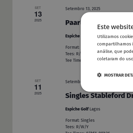
SET
Setembro 13, 2025
13
2025
Paarls Pairs
Este websit
Espiche Golf
Lagos
Utilizamos cooki
compartilhamos i
Format: Pairs
análise, que pod
Tees: R/Y
coletaram do uso 
Tee Times: 07h51-09h39
MOSTRAR DET
SET
Setembro 11, 2025
11
2025
Singles Stableford D
Espiche Golf
Lagos
Format: Singles
Tees: R/W/Y