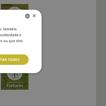
×
ENGLISH
go. Também
publicidade e
PT
s ou que eles
ITAR TODOS