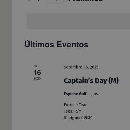
pesquisa
Procure
Selecione
por
e
a
Eventos
data.
com
visualização
palavra-
chave.
Últimos Eventos
de
Eventos
SET
Setembro 16, 2025
16
2025
Captain’s Day (M)
Espiche Golf
Lagos
Format: Team
Tees: R/Y
Shotgun: 09h30