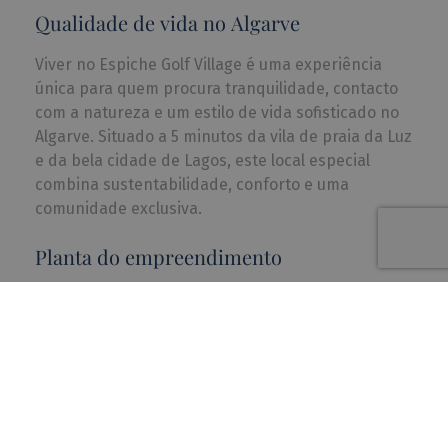
Qualidade de vida no Algarve
Viver no Espiche Golf Village é uma experiência
única para quem procura tranquilidade, contacto
com a natureza e um estilo de vida sofisticado no
Algarve. Situado a 5 minutos da vila de praia da Luz
e da bela cidade de Lagos, este local especial
combina sustentabilidade, conforto e uma
comunidade exclusiva.
Planta do empreendimento
O empreendimento está localizado num terreno
de 100 hectares junto ao campo de golfe de
Espiche. Esta localização privilegiada garante que
os residentes desfrutem de tranquilidade, ao
mesmo tempo que têm fácil acesso à cultura
vibrante e às comodidades da região.