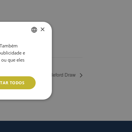
×
o. Também
ENGLISH
ublicidade e
PT
 ou que eles
Singles Stableford Draw
ITAR TODOS