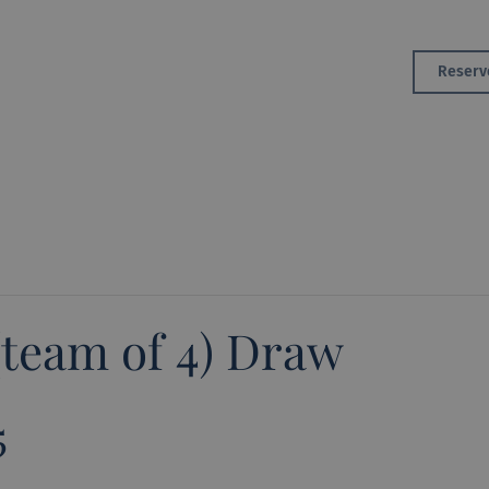
Golf
Reserv
Área de Membros
Member Area
(team of 4) Draw
5