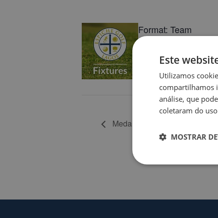
Format: Team
Tees: R/Y
Tee Times: 07h51-0
Este websit
Utilizamos cooki
Book Now
compartilhamos i
análise, que pod
coletaram do uso 
Medal hdcp index order – Q
MOSTRAR DE