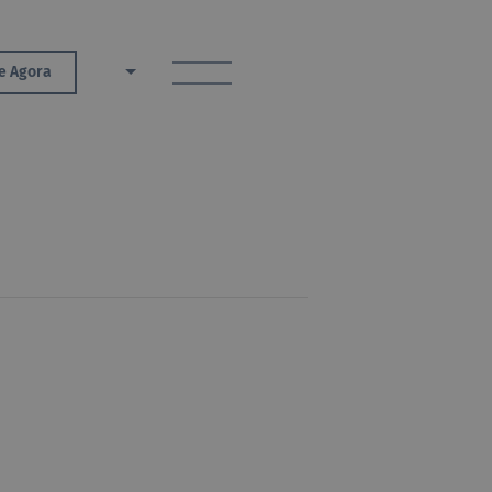
toggle menu
e Agora
PT