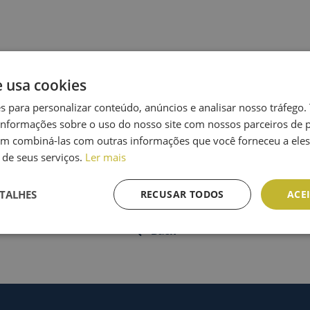
Adicionar ao calendário
9h39
e usa cookies
es para personalizar conteúdo, anúncios e analisar nosso tráfeg
nformações sobre o uso do nosso site com nossos parceiros de p
em combiná-las com outras informações que você forneceu a eles
de seus serviços.
Ler mais
TALHES
RECUSAR TODOS
ACE
Back