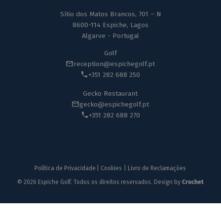
Sítio dos Matos Brancos, 701 – N
8600-114 Espiche, Lagos
Algarve - Portugal
Golf
reception@espichegolf.pt
+351 282 688 250
Gecko Restaurant
gecko@espichegolf.pt
+351 282 688 270
Política de Privacidade
|
Cookies
|
Livro de Reclamações
© 2026 Espiche Golf. Todos os direitos reservados. Design by
Crochet