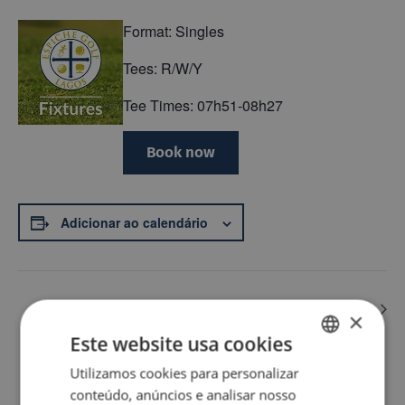
Format: Singles
Tees: R/W/Y
Tee Times: 07h51-08h27
Book now
Adicionar ao calendário
Summer Cup (M)
High road and low road ( Pairs)
×
Este website usa cookies
Back
Utilizamos cookies para personalizar
ENGLISH
conteúdo, anúncios e analisar nosso
PT