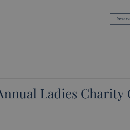
Golf
Reserv
Área de Membros
Member Area
Annual Ladies Charity 