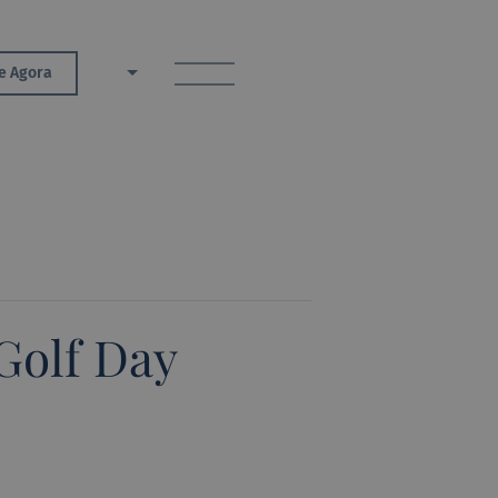
toggle menu
e Agora
PT
Golf Day