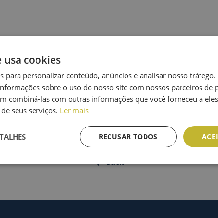
endário
e usa cookies
es para personalizar conteúdo, anúncios e analisar nosso tráfeg
nformações sobre o uso do nosso site com nossos parceiros de p
em combiná-las com outras informações que você forneceu a eles
de seus serviços.
Ler mais
(team of 2)
TALHES
RECUSAR TODOS
ACE
Back