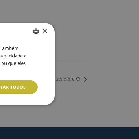
×
o. Também
ENGLISH
ublicidade e
PT
 ou que eles
Singles Stableford Q
ITAR TODOS