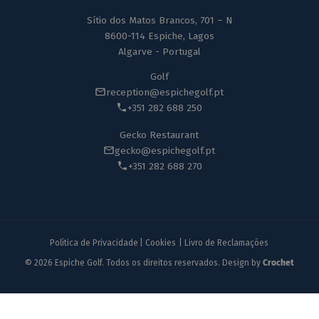
Sítio dos Matos Brancos, 701 – N
8600-114 Espiche, Lagos
Algarve - Portugal
Golf
reception@espichegolf.pt
+351 282 688 250
Gecko Restaurant
gecko@espichegolf.pt
+351 282 688 270
Política de Privacidade
|
Cookies
|
Livro de Reclamações
© 2026 Espiche Golf. Todos os direitos reservados. Design by
Crochet