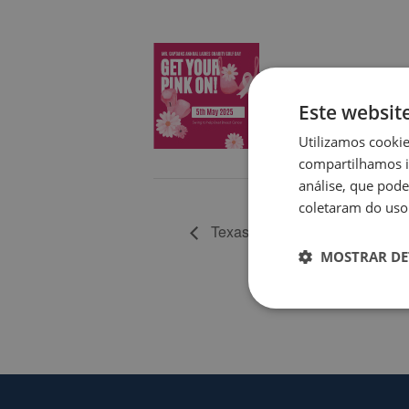
Adicionar ao cal
Este websit
Utilizamos cooki
compartilhamos i
análise, que pod
coletaram do uso 
Texas Scramble Medal scoring 
MOSTRAR DE