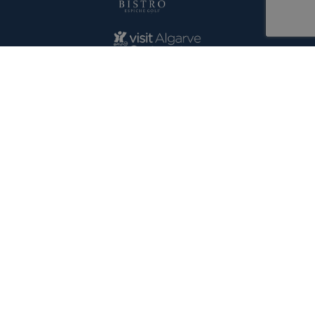
Sítio dos Matos Brancos, 701 – N
8600-114 Espiche, Lagos
Algarve - Portugal
CONTACT US
Golf
reception@espichegolf.pt
+351 282 688 250
Gecko Restaurant
gecko@espichegolf.pt
+351 282 688 270