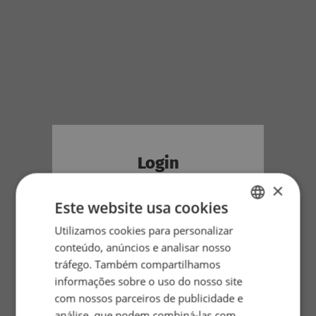
Login
×
Este website usa cookies
* Username
Utilizamos cookies para personalizar
ENGLISH
conteúdo, anúncios e analisar nosso
PT
* Senha
tráfego. Também compartilhamos
informações sobre o uso do nosso site
com nossos parceiros de publicidade e
Lembrar me
análise, que podem combiná-las com