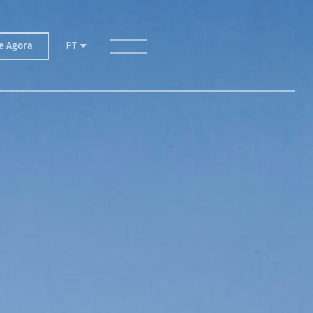
toggle menu
e Agora
PT