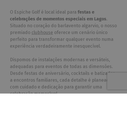
O Espiche Golf é local ideal para
festas e
celebrações de momentos especiais em Lagos
.
Situado no coração do barlavento algarvio, o nosso
premiado
clubhouse
oferece um cenário único
perfeito para transformar qualquer evento numa
experiência verdadeiramente inesquecível.
Dispomos de instalações modernas e versáteis,
adequadas para eventos de todas as dimensões.
Desde festas de aniversário, cocktails e batizados
a encontros familiares, cada detalhe é planeado
com cuidado e dedicação para garantir uma
celebração memorável.
O nosso clubhouse oferece tanto
espaços
interiores
confortáveis como amplas
esplanadas
exteriores
, ideais para desfrutar da paisagem